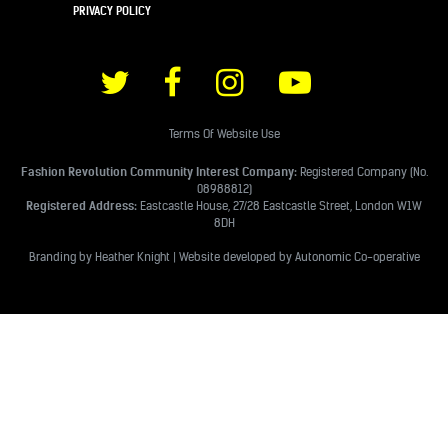
PRIVACY POLICY
Terms Of Website Use
Fashion Revolution Community Interest Company:
Registered Company (No.
08988812)
Registered Address:
Eastcastle House, 27/28 Eastcastle Street, London W1W
8DH
Branding by Heather Knight | Website developed by
Autonomic Co-operative