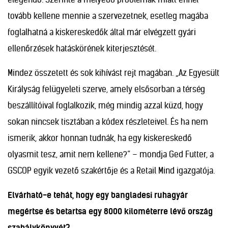
tovább kellene mennie a szervezetnek, esetleg magába
foglalhatná a kiskereskedők által már elvégzett gyári
ellenőrzések hatáskörének kiterjesztését.
Mindez összetett és sok kihívást rejt magában. „Az Egyesült
Királyság felügyeleti szerve, amely elsősorban a térség
beszállítóival foglalkozik, még mindig azzal küzd, hogy
sokan nincsek tisztában a kódex részleteivel. És ha nem
ismerik, akkor honnan tudnák, ha egy kiskereskedő
olyasmit tesz, amit nem kellene?” – mondja Ged Futter, a
GSCOP egyik vezető szakértője és a Retail Mind igazgatója.
Elvárható-e tehát, hogy egy bangladesi ruhagyár
megértse és betartsa egy 8000 kilométerre lévő ország
szabálykönyvét?