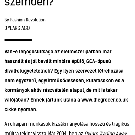
szemben?
By Fashion Revolution
3 YEARS AGO
Van-e létjogosultsága az élelmiszeriparban már
használt és jól bevált mintára épülő, GCA-típusú
divatfelügyeletetnek? Egy ilyen szervezet létrehozása
nem egyszerű, együttműködéseken, kutatásokon és a
kormányok aktív részvételén alapul, de mit is takar
valójában? Ennek jártunk utána a
www.thegrocer.co.uk
cikke nyomán.
A ruhaipari munkások kizsákmányolása hosszú és tragikus
múltra tekint vissza. Már 2004-ben az
Oxfam Trading Away