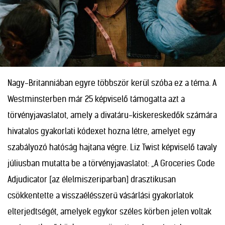
Nagy-Britanniában egyre többször kerül szóba ez a téma. A
Westminsterben már 25 képviselő támogatta azt a
törvényjavaslatot, amely a divatáru-kiskereskedők számára
hivatalos gyakorlati kódexet hozna létre, amelyet egy
szabályozó hatóság hajtana végre. Liz Twist képviselő tavaly
júliusban mutatta be a törvényjavaslatot: „A Groceries Code
Adjudicator [az élelmiszeriparban] drasztikusan
csökkentette a visszaélésszerű vásárlási gyakorlatok
elterjedtségét, amelyek egykor széles körben jelen voltak