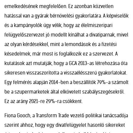
emelkedésének megfelelően. Ez azonban közvetlen
hatással van a gyárak bérnövelési gyakorlatára. A képviselők
és a kampányolók úgy vélik, hogy az élelmiszeripari
felügyelőszervezet jó modellt kínálhat a divatiparnak, mivel
az olyan kérdésekkel, mint a lemondások és a fizetési
késedelmek, már most is foglalkozik ez a szervezet. A
kutatások azt mutatják, hogy a GCA 2013-as létrehozása óta
sikeresen visszaszorította a visszaélésszerű gyakorlatokat.
Egy felmérés alapján 2014-ben a beszállítók 79%-a számolt
be a szupermarketek által elkövetett szabályszegésekről.
Ez az arány 2021-re 29%-ra csökkent.
Fiona Gooch, a Transform Trade vezető politikai tanácsadója
szerint ahhoz, hogy egy divatfelügyelet hasonló sikereket