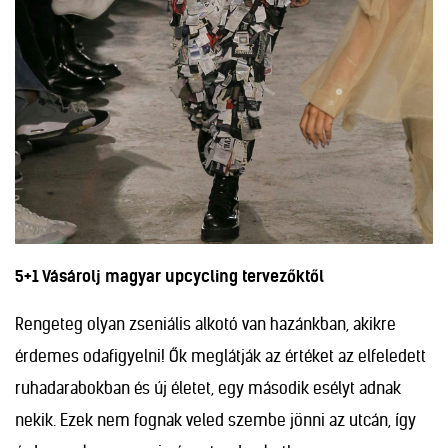
5+1 Vásárolj magyar upcycling tervezőktől
Rengeteg olyan zseniális alkotó van hazánkban, akikre
érdemes odafigyelni! Ők meglátják az értéket az elfeledett
ruhadarabokban és új életet, egy második esélyt adnak
nekik. Ezek nem fognak veled szembe jönni az utcán, így