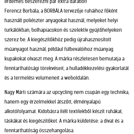
érdemes beszerezni pár extra darabot!
Ferencz Borbála, a BORBÁLA tervezője ruháihoz főként
használt poliészter anyagokat használ, melyeket helyi
turkálókban, bolhapiacokon és szelektív gyűjtőhelyeken
szerez be. A kiegészítőkhöz pedig újrahasznosított
műanyagot használ, például fülbevalóihoz műanyag
kupakokat olvaszt meg. A márka részletesen bemutatja a
fenntarthatósági törekvéseit, a hulladékkezelési gyakorlatát
és a termelési volumeneit a weboldalán.
Nagy Márti számára az upcycling nem csupán egy technika,
hanem egy érzelmekkel átszőtt, élményalapú
alkotófolyamat. Kidobásra ítélt textilekből készít ruhákat,
táskákat és kiegészítőket. A márka küldetése: a divat és a
fenntarthatóság összehangolása.