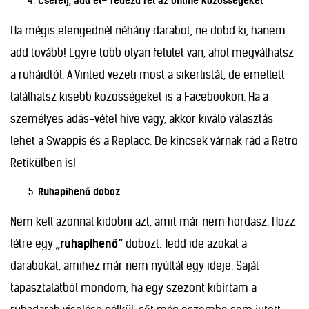
Cserélj, add el– fedezd fel az online közösségeket
Ha mégis elengednél néhány darabot, ne dobd ki, hanem
add tovább! Egyre több olyan felület van, ahol megválhatsz
a ruháidtól. A Vinted vezeti most a sikerlistát, de emellett
találhatsz kisebb közösségeket is a Facebookon. Ha a
személyes adás-vétel híve vagy, akkor kiváló választás
lehet a Swappis és a Replacc. De kincsek várnak rád a Retro
Retikülben is!
Ruhapihenő doboz
Nem kell azonnal kidobni azt, amit már nem hordasz. Hozz
létre egy
„ruhapihenő”
dobozt. Tedd ide azokat a
darabokat, amihez már nem nyúltál egy ideje. Saját
tapasztalatból mondom, ha egy szezont kibírtam a