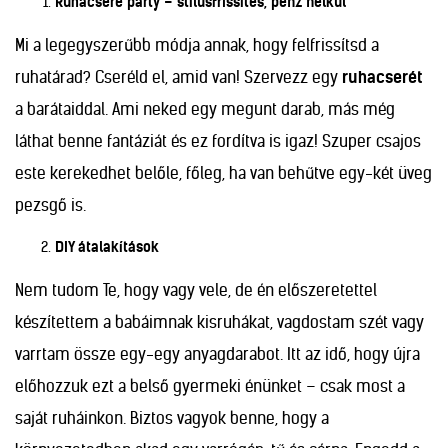
Ruhacsere party – stílusfrissítés, pénz nélkül
Mi a legegyszerűbb módja annak, hogy felfrissítsd a
ruhatárad? Cseréld el, amid van! Szervezz egy
ruhacserét
a barátaiddal. Ami neked egy megunt darab, más még
láthat benne fantáziát és ez fordítva is igaz! Szuper csajos
este kerekedhet belőle, főleg, ha van behűtve egy-két üveg
pezsgő is.
DIY átalakítások
Nem tudom Te, hogy vagy vele, de én előszeretettel
készítettem a babáimnak kisruhákat, vagdostam szét vagy
varrtam össze egy-egy anyagdarabot. Itt az idő, hogy újra
előhozzuk ezt a belső gyermeki énünket – csak most a
saját ruháinkon. Biztos vagyok benne, hogy a