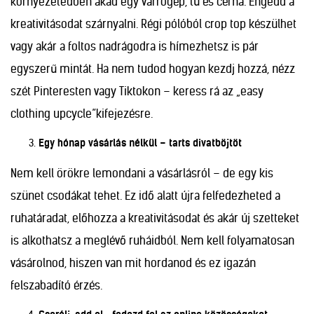
környezetedben akad egy varrógép, tű és cérna. Engedd a
kreativitásodat szárnyalni. Régi pólóból crop top készülhet
vagy akár a foltos nadrágodra is hímezhetsz is pár
egyszerű mintát. Ha nem tudod hogyan kezdj hozzá, nézz
szét Pinteresten vagy Tiktokon – keress rá az „easy
clothing upcycle”kifejezésre.
Egy hónap vásárlás nélkül – tarts divatböjtöt
Nem kell örökre lemondani a vásárlásról – de egy kis
szünet csodákat tehet. Ez idő alatt újra felfedezheted a
ruhatáradat, előhozza a kreativitásodat és akár új szetteket
is alkothatsz a meglévő ruháidból. Nem kell folyamatosan
vásárolnod, hiszen van mit hordanod és ez igazán
felszabadító érzés.