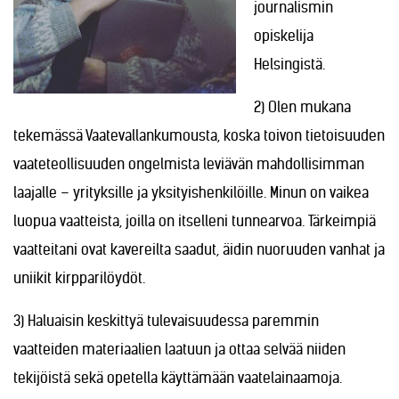
journalismin
opiskelija
Helsingistä.
2) Olen mukana
tekemässä Vaatevallankumousta, koska toivon tietoisuuden
vaateteollisuuden ongelmista leviävän mahdollisimman
laajalle – yrityksille ja yksityishenkilöille. Minun on vaikea
luopua vaatteista, joilla on itselleni tunnearvoa. Tärkeimpiä
vaatteitani ovat kavereilta saadut, äidin nuoruuden vanhat ja
uniikit kirpparilöydöt.
3) Haluaisin keskittyä tulevaisuudessa paremmin
vaatteiden materiaalien laatuun ja ottaa selvää niiden
tekijöistä sekä opetella käyttämään vaatelainaamoja.