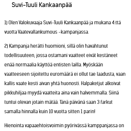
Suvi-Tuuli Kankaanpää
1) Olen Valokuvaaja Suvi-Tuuli Kankaanpää ja mukana 4:ttä
vuotta Vaatevallankumous -kampanjassa.
2) Kampanja herätti huomioni, sillä olin havahtunut
todellisuuteen, jossa ostamani vaatteet eivät kestäneet
enää normaalia käyttöä entisten lailla. Myöskään
vaatteeseen sijoitettu euromäärä ei ollut tae laadusta, vaan
kallis vaate kesti aivan yhtä huonosti. Halpaketjut alkoivat
pikkuhiljaa myydä vaatteita aina vain halvemmalla. Siinä
tuntui olevan jotain mätää. Tänä päivänä saan 3 farkut
samalla hinnalla kuin 10 vuotta sitten 1 parin!
Hienointa vapaaehtoisvoimin pyörivässä kamppanjassa on