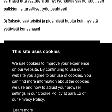
varmasti että vaatteeni tehnyt työntekijä saa kohtuullisen
palkkion ja turvalliset työolosuhteet!
3) Rakastu vaatteisiisi ja pidä niistä huolta kuin hyvistä
ystävistä konsanaan!
This site uses cookies
ABOUT
RESOURCES
We use cookies to improve your experience
CONTACT US
DONATE
on our website. By continuing to use our
website you agree to our use of cookies. You
PRESS RESOURCES
KEY ORGANISATIONS
can find more information about the cookies
PRIVACY POLICY
we use and how to adjust your browser
settings in our Cookie Policy at para 12 of
our Privacy Policy.
Learn more