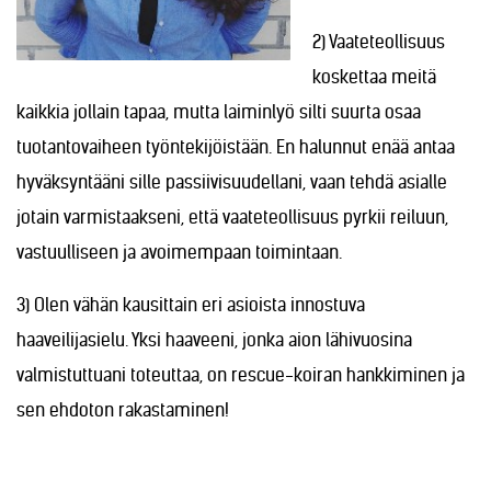
2) Vaateteollisuus
koskettaa meitä
kaikkia jollain tapaa, mutta laiminlyö silti suurta osaa
tuotantovaiheen työntekijöistään. En halunnut enää antaa
hyväksyntääni sille passiivisuudellani, vaan tehdä asialle
jotain varmistaakseni, että vaateteollisuus pyrkii reiluun,
vastuulliseen ja avoimempaan toimintaan.
3) Olen vähän kausittain eri asioista innostuva
haaveilijasielu. Yksi haaveeni, jonka aion lähivuosina
valmistuttuani toteuttaa, on rescue-koiran hankkiminen ja
sen ehdoton rakastaminen!