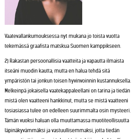
Vaatevallankumouksessa nyt mukana jo toista vuotta
tekemässä graafista matskua Suomen kamppikseen.
2) Rakastan persoonallisia vaatteita ja vapautta ilmaista
itseäni muodin kautta, mutta en halua tehdä sitä
ympäristön tai jonkun toisen hyvinvoinnin kustannuksella.
Melkeinpä jokaisella vaatekappaleellani on tarina ja tiedän
mistä olen vaatteeni hankkinut, mutta se mistä vaatteeni
tosiasiassa tulee on edelleen suurimmalta osin mysteeri.
Tämän vuoksi haluan olla muuttamassa muotiteollisuutta
läpinäkyvämmäksi ja vastuullisemmaksi, jotta tiedän