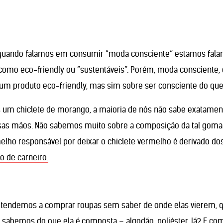
uando falamos em consumir “moda consciente” estamos faland
omo eco-friendly ou “sustentáveis”. Porém, moda consciente,
um produto eco-friendly, mas sim sobre ser consciente do qu
m chiclete de morango, a maioria de nós não sabe exatamente 
as mãos. Não sabemos muito sobre a composição da tal goma
elho responsável por deixar o chiclete vermelho é derivado do
 de carneiro.
tendemos a comprar roupas sem saber de onde elas vierem, q
abemos do que ela é composta – algodão, poliéster, lã? E co