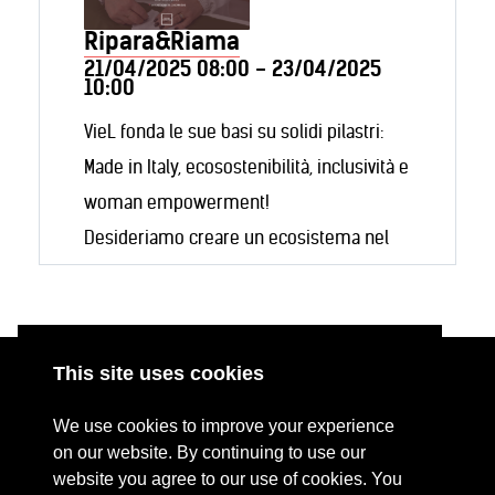
Ripara&Riama
21/04/2025 08:00 - 23/04/2025
10:00
VieL fonda le sue basi su solidi pilastri:
Made in Italy, ecosostenibilità, inclusività e
woman empowerment!
Desideriamo creare un ecosistema nel
mondo della moda in cui etica, inclusione
e sostenibilità si fondano, creando
EcoBikini e Comfy Collection in armonia e
This site uses cookies
rispetto con la natura, per tutti i corpi.
ABOUT
RESOURCES
We use cookies to improve your experience
In occasione della Fashion Revolution
CONTACT US
DONATE
on our website. By continuing to use our
Week, unisciti a noi per il Mend in Public
website you agree to our use of cookies. You
PRESS RESOURCES
KEY ORGANISATIONS