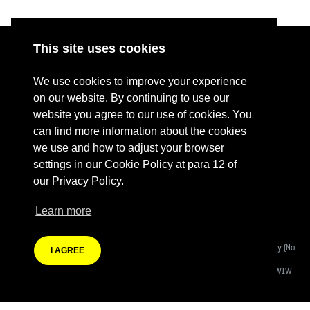
Manos a la Aguja organizarán la actividad
“Reparación en Público”, el martes 22 de
This site uses cookies
abril entre las 15:00 y 17:00 hrs en el Patio
ABOUT
RESOURCES
Casa Esperanza de la Universidad Alberto
We use cookies to improve your experience
CONTACT US
DONATE
on our website. By continuing to use our
Hurtado. Esta actividad se sumará a la
website you agree to our use of cookies. You
PRESS RESOURCES
KEY ORGANISATIONS
conmemoración del Día Internacional de
can find more information about the cookies
PRIVACY POLICY
Reparación en Público, una instancia
we use and how to adjust your browser
settings in our Cookie Policy at para 12 of
global que promueve el consumo
our Privacy Policy.
responsable y la durabilidad de nuestras
Learn more
prendas en respuesta al modelo actual
Terms Of Website Use
de sobreconsumo y desperdicio textil.
Fashion Revolution Community Interest Company:
Registered Company (No.
I AGREE
08988812)
El evento contará con stands de talleres
Registered Address:
Eastcastle House, 27/28 Eastcastle Street, London W1W
8DH
abiertos de intervención textil,
Branding by Heather Knight | Website developed by
Autonomic Co-operative